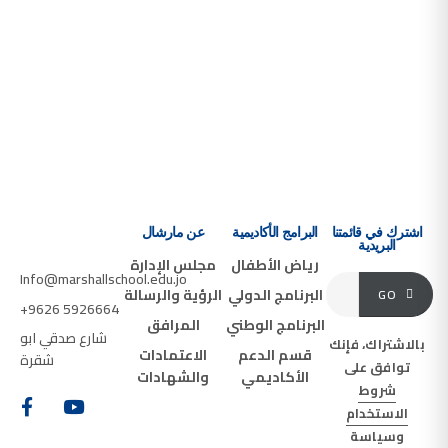
اشترك في قائمتنا
البرامج الأكاديمية
عن مارشال
البريدية
رياض الأطفال
مجلس الإدارة
Info@marshallschool.edu.jo
البرنامج الدولي
الرؤية والرسالة
GO
+9626 5926664
البرنامج الوطني
المرافق
شارع صدقي ابو
بالاشتراك، فإنك
قسم الدعم
الاعتمادات
شقرة
توافق على
الأكاديمي
والشهادات
شروط
الاستخدام
و
سياسة